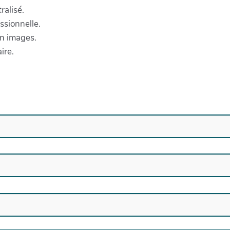
ralisé.
ssionnelle.
en images.
ire.